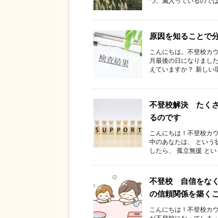
つ、滅入っているのではな
原因を知ることで
こんにちは。不登校カウ
月最後の日になりました
えていますか？ 新しい環
不登校解決 たく
るのです
こんにちは！不登校カウ
中のあなたは、 という
したら、 孤立無援 という
不登校 自信をな
の信頼関係を築く
こんにちは！不登校カウ