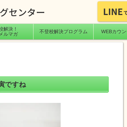
校解決！
不登校解決プログラム
WEBカウ
メルマガ
寅ですね