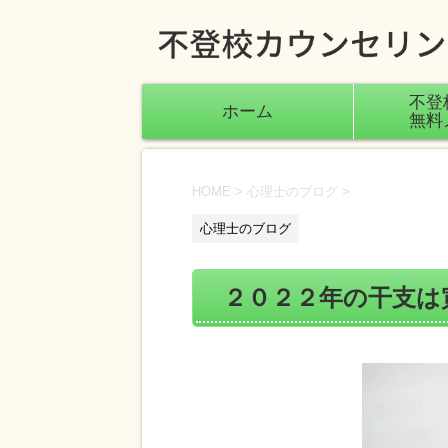
不登
ホーム
無料
HOME
>
心理士のブログ
>
心理士のブログ
２０２２年の干支は