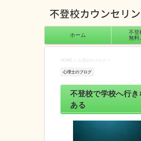
不登
ホーム
無料
HOME
>
心理士のブログ
>
心理士のブログ
不登校で学校へ行き
ある