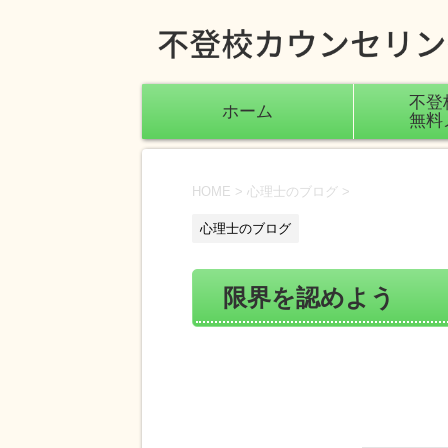
不登
ホーム
無料
HOME
>
心理士のブログ
>
心理士のブログ
限界を認めよう