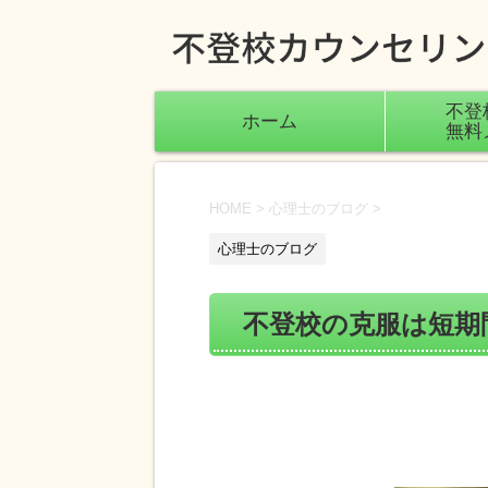
不登
ホーム
無料
HOME
>
心理士のブログ
>
心理士のブログ
不登校の克服は短期