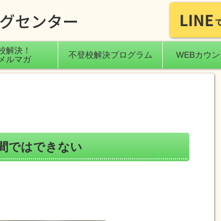
校解決！
不登校解決プログラム
WEBカウ
メルマガ
間ではできない