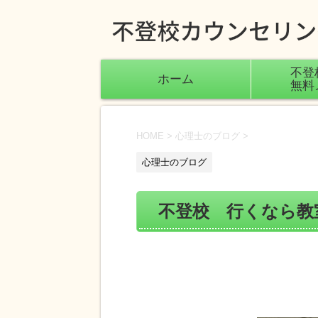
不登
ホーム
無料
HOME
>
心理士のブログ
>
心理士のブログ
不登校 行くなら教