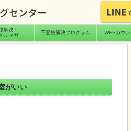
校解決！
不登校解決プログラム
WEBカウ
メルマガ
室がいい