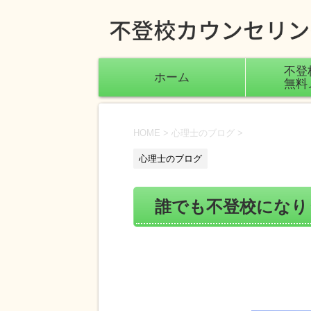
不登
ホーム
無料
HOME
>
心理士のブログ
>
心理士のブログ
誰でも不登校になり