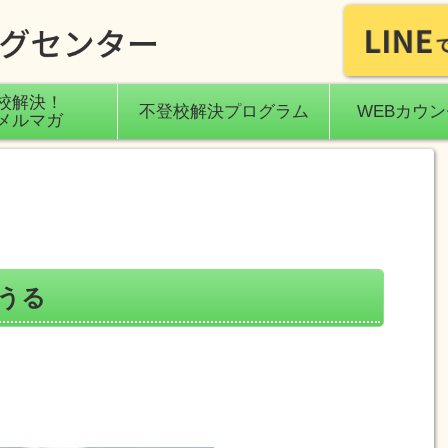
校解決！
不登校解決プログラム
WEBカウ
メルマガ
うる